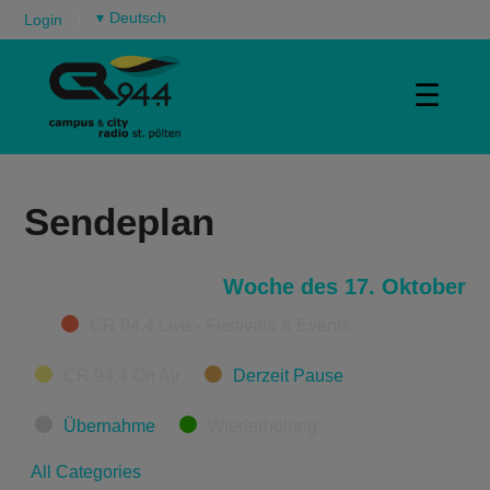
▾
Login
☰
Sendeplan
Woche des 17. Oktober
Categories
CR 94.4 Live - Festivals & Events
CR 94.4 On Air
Derzeit Pause
Übernahme
Wiederholung
All Categories