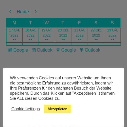
Heute
Previous
Next
M
T
W
T
F
S
S
17 Okt.
18 Okt.
19 Okt.
20 Okt.
21 Okt.
22 Okt.
23 Okt.
2022
2022
2022
2022
2022
2022
2022
●●
●●
●●
●●
●●
●●
●●
Google
Outlook
Google
Outlook
Subscribe
Subscribe
Export
Export
in
in
for
for
Wir verwenden Cookies auf unserer Website um Ihnen
die bestmögliche Erfahrung zu gewährleisten, indem wir
Ihre Präferenzen für den nächsten Besuch der Website
speichern. Durch das Klicken auf "Akzeptieren" stimmen
Livestream
Sie ALL diesen Cookies zu.
Cookie settings
Akzeptieren
Studiochat