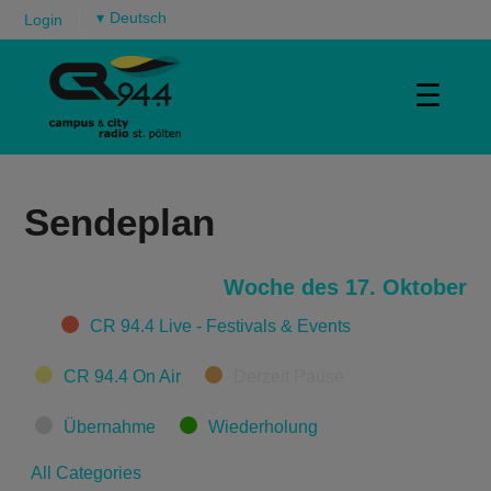
▾
Login
☰
Sendeplan
Woche des 17. Oktober
Categories
CR 94.4 Live - Festivals & Events
CR 94.4 On Air
Derzeit Pause
Übernahme
Wiederholung
All Categories