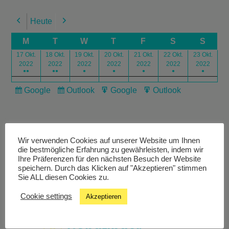
Heute
Previous
Next
M
T
W
T
F
S
S
17 Okt.
18 Okt.
19 Okt.
20 Okt.
21 Okt.
22 Okt.
23 Okt.
2022
2022
2022
2022
2022
2022
2022
●●
●●
●
●
●
●
●
Google
Outlook
Google
Outlook
Subscribe
Subscribe
Export
Export
in
in
for
for
Wir verwenden Cookies auf unserer Website um Ihnen
die bestmögliche Erfahrung zu gewährleisten, indem wir
Ihre Präferenzen für den nächsten Besuch der Website
speichern. Durch das Klicken auf "Akzeptieren" stimmen
Livestream
Sie ALL diesen Cookies zu.
Cookie settings
Akzeptieren
Studiochat