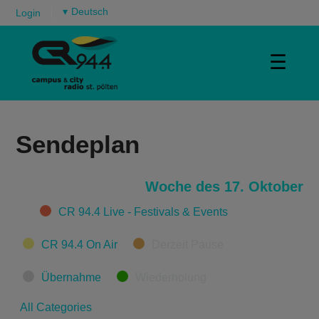
▾
Login
☰
Sendeplan
Woche des 17. Oktober
Categories
CR 94.4 Live - Festivals & Events
CR 94.4 On Air
Derzeit Pause
Übernahme
Wiederholung
All Categories