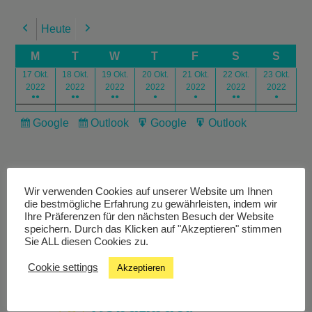
Heute
Previous
Next
M
T
W
T
F
S
S
17 Okt.
18 Okt.
19 Okt.
20 Okt.
21 Okt.
22 Okt.
23 Okt.
2022
2022
2022
2022
2022
2022
2022
●●
●●
●●
●
●
●●
●
Google
Outlook
Google
Outlook
Subscribe
Subscribe
Export
Export
in
in
for
for
Wir verwenden Cookies auf unserer Website um Ihnen
die bestmögliche Erfahrung zu gewährleisten, indem wir
Ihre Präferenzen für den nächsten Besuch der Website
speichern. Durch das Klicken auf "Akzeptieren" stimmen
Livestream
Sie ALL diesen Cookies zu.
Cookie settings
Akzeptieren
Studiochat