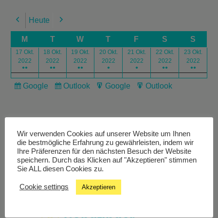
Heute
Previous
Next
M
T
W
T
F
S
S
17 Okt.
18 Okt.
19 Okt.
20 Okt.
21 Okt.
22 Okt.
23 Okt.
2022
2022
2022
2022
2022
2022
2022
●●
●●
●●
●
●
●●
●●
Google
Outlook
Google
Outlook
Subscribe
Subscribe
Export
Export
in
in
for
for
Wir verwenden Cookies auf unserer Website um Ihnen
die bestmögliche Erfahrung zu gewährleisten, indem wir
Ihre Präferenzen für den nächsten Besuch der Website
speichern. Durch das Klicken auf "Akzeptieren" stimmen
Livestream
Sie ALL diesen Cookies zu.
Cookie settings
Akzeptieren
Studiochat