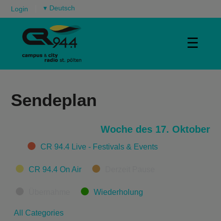
▾
Login
☰
Sendeplan
Woche des 17. Oktober
Categories
CR 94.4 Live - Festivals & Events
CR 94.4 On Air
Derzeit Pause
Übernahme
Wiederholung
All Categories