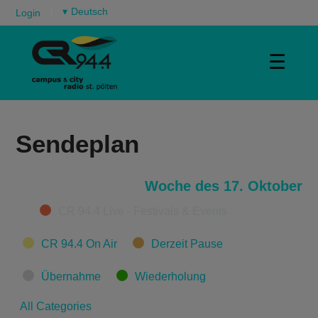
▾
Login
☰
Sendeplan
Woche des 17. Oktober
Categories
CR 94.4 Live - Festivals & Events
CR 94.4 On Air
Derzeit Pause
Übernahme
Wiederholung
All Categories