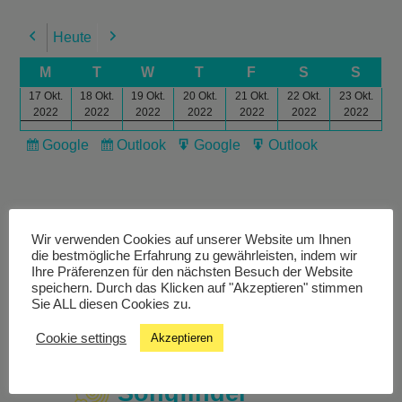
Heute
Previous
Next
M
T
W
T
F
S
S
17 Okt.
18 Okt.
19 Okt.
20 Okt.
21 Okt.
22 Okt.
23 Okt.
2022
2022
2022
2022
2022
2022
2022
Google
Outlook
Google
Outlook
Subscribe
Subscribe
Export
Export
in
in
for
for
Wir verwenden Cookies auf unserer Website um Ihnen
die bestmögliche Erfahrung zu gewährleisten, indem wir
Ihre Präferenzen für den nächsten Besuch der Website
Livestream
speichern. Durch das Klicken auf "Akzeptieren" stimmen
Sie ALL diesen Cookies zu.
Studiochat
Cookie settings
Akzeptieren
Songfinder