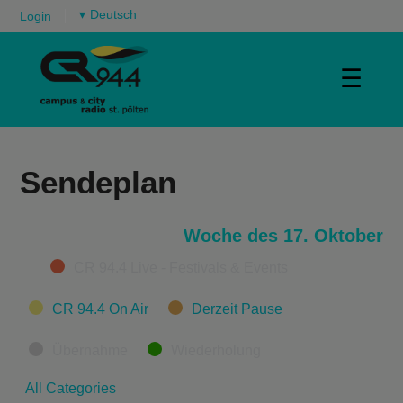
▾
Login
☰
Sendeplan
Woche des 17. Oktober
Categories
CR 94.4 Live - Festivals & Events
CR 94.4 On Air
Derzeit Pause
Übernahme
Wiederholung
All Categories