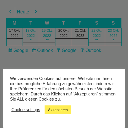
Heute
Previous
Next
M
T
W
T
F
S
S
17 Okt.
18 Okt.
19 Okt.
20 Okt.
21 Okt.
22 Okt.
23 Okt.
2022
2022
2022
2022
2022
2022
2022
●
●●
●●
●
Google
Outlook
Google
Outlook
Subscribe
Subscribe
Export
Export
in
in
for
for
Wir verwenden Cookies auf unserer Website um Ihnen
die bestmögliche Erfahrung zu gewährleisten, indem wir
Ihre Präferenzen für den nächsten Besuch der Website
speichern. Durch das Klicken auf "Akzeptieren" stimmen
Livestream
Sie ALL diesen Cookies zu.
Cookie settings
Akzeptieren
Studiochat