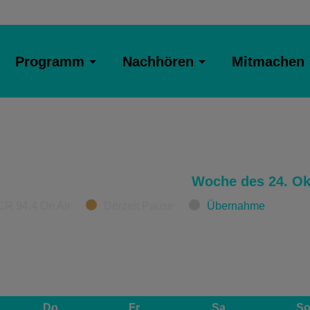
Programm
Nachhören
Mitmachen
Woche des 24. Ok
CR 94.4 On Air
Derzeit Pause
Übernahme
Do
Fr
Sa
S