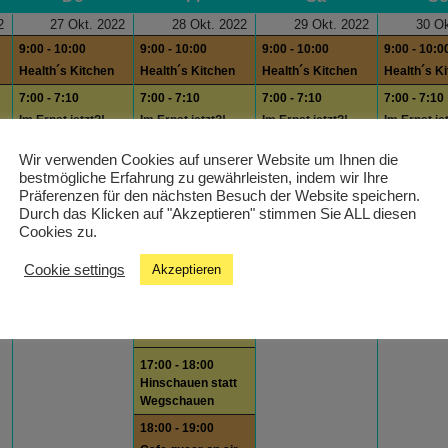
2
27 Okt. 2022
28 Okt. 2022
29 Okt. 2022
30 Ok
9:00 - 10:00
9:00 - 10:00
9:00 - 10:00
9:00 - 10:0
Health´s Kitchen
Health´s Kitchen
Health´s Kitchen
Health´s K
7:00 - 7:10
7:00 - 7:10
7:00 - 7:10
7:00 - 7:10
Im Ernst jetzt?!
Im Ernst jetzt?!
Im Ernst jetzt?!
Im Ernst je
18:00 - 19:00
9:00 - 10:00
18:00 - 18:10
13:00 - 16:
Wir verwenden Cookies auf unserer Website um Ihnen die
Cinelounge
City Magazin
Im Ernst jetzt?!
Studio Sun
bestmögliche Erfahrung zu gewährleisten, indem wir Ihre
Präferenzen für den nächsten Besuch der Website speichern.
17:00 - 18:
11:00 - 11:30
Durch das Klicken auf "Akzeptieren" stimmen Sie ALL diesen
Grund und Boden
Radio
Cookies zu.
Gemeinschaftsprogramm
Wissenste
20:00 - 22:
14:00 - 16:00 Ab
Cookie settings
Akzeptieren
ins Wochenende!
Modulisme
16:00 - 17:00
Carla Kolumna
17:00 - 18:00
Hinschauen statt
Wegschauen
18:00 - 19:00