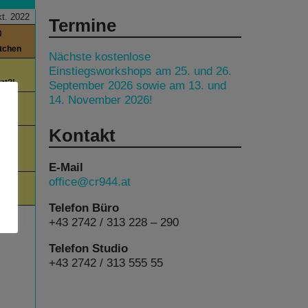
t. 2022
Termine
0
itchen
Nächste kostenlose
Einstiegsworkshops am 25. und 26.
tzt?!
September 2026 sowie am 13. und
14. November 2026!
00
day
Kontakt
00
am
E-Mail
office@cr944.at
00
Telefon Büro
+43 2742 / 313 228 – 290
Telefon Studio
+43 2742 / 313 555 55