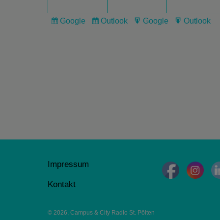
Google
Outlook
Google
Outlook
Subscribe
Subscribe
Export
Export
in
in
for
for
Impressum
Kontakt
© 2026, Campus & City Radio St. Pölten