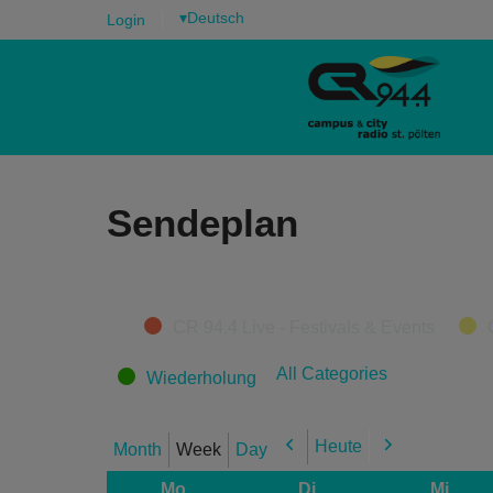
▾
Login
Sendeplan
Categories
CR 94.4 Live - Festivals & Events
All Categories
Wiederholung
Heute
Month
Week
Day
Previous
Next
Mo
Di
Mi