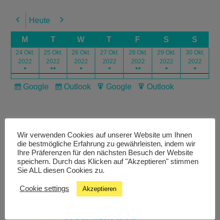
Heute
Previous
Next
M
T
W
T
F
S
S
24 Okt.
25 Okt.
26 Okt.
27 Okt.
28 Okt.
29 Okt.
30 Okt.
2022
2022
2022
2022
2022
2022
2022
●
●●
●
●
●●
●
●
Google
Outlook
Google
Outlook
Subscribe
Subscribe
Export
Export
in
in
for
for
Wir verwenden Cookies auf unserer Website um Ihnen
die bestmögliche Erfahrung zu gewährleisten, indem wir
Ihre Präferenzen für den nächsten Besuch der Website
speichern. Durch das Klicken auf "Akzeptieren" stimmen
Livestream
Sie ALL diesen Cookies zu.
Cookie settings
Akzeptieren
Studiochat