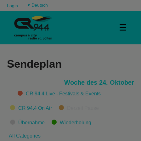
▾
Login
☰
Sendeplan
Woche des 24. Oktober
Categories
CR 94.4 Live - Festivals & Events
CR 94.4 On Air
Derzeit Pause
Übernahme
Wiederholung
All Categories