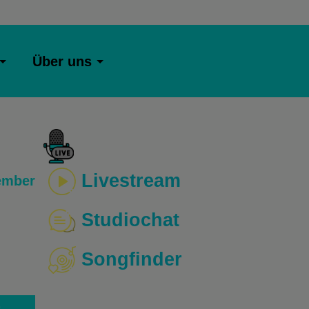
Über uns
Livestream
ember
Studiochat
Songfinder
o