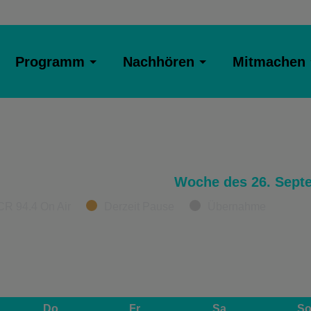
Programm
Nachhören
Mitmachen
Woche des 26. Sept
CR 94.4 On Air
Derzeit Pause
Übernahme
Do
Fr
Sa
S