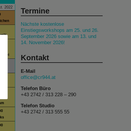
t. 2022
Termine
0
itchen
Nächste kostenlose
Einstiegsworkshops am 25. und 26.
tzt?!
September 2026 sowie am 13. und
14. November 2026!
00
berei
Kontakt
00
E-Mail
office@cr944.at
00
day
Telefon Büro
00
+43 2742 / 313 228 – 290
am
Telefon Studio
+43 2742 / 313 555 55
00
lks
00