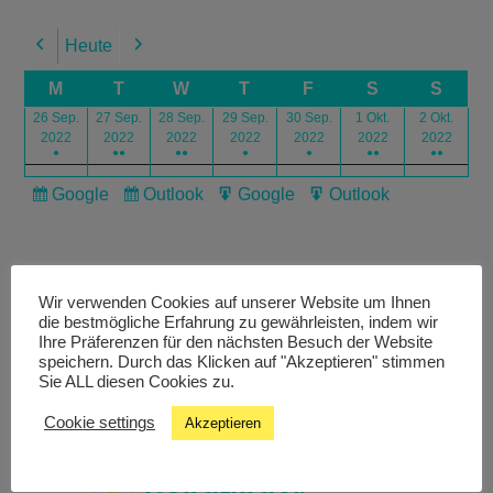
Heute
Previous
Next
M
T
W
T
F
S
S
26 Sep.
27 Sep.
28 Sep.
29 Sep.
30 Sep.
1 Okt.
2 Okt.
2022
2022
2022
2022
2022
2022
2022
●
●●
●●
●
●
●●
●●
Google
Outlook
Google
Outlook
Subscribe
Subscribe
Export
Export
in
in
for
for
Wir verwenden Cookies auf unserer Website um Ihnen
die bestmögliche Erfahrung zu gewährleisten, indem wir
Ihre Präferenzen für den nächsten Besuch der Website
speichern. Durch das Klicken auf "Akzeptieren" stimmen
Livestream
Sie ALL diesen Cookies zu.
Cookie settings
Akzeptieren
Studiochat