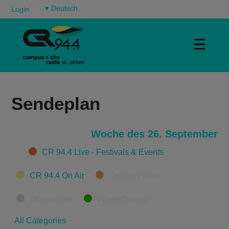
▾
Login
☰
Sendeplan
Woche des 26. September
Categories
CR 94.4 Live - Festivals & Events
CR 94.4 On Air
Derzeit Pause
Übernahme
Wiederholung
All Categories