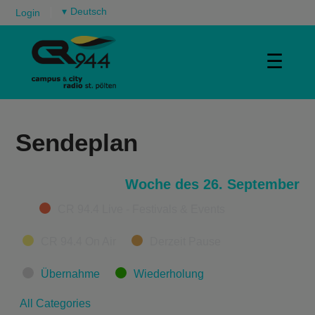
▾
Login
☰
Sendeplan
Woche des 26. September
Categories
CR 94.4 Live - Festivals & Events
CR 94.4 On Air
Derzeit Pause
Übernahme
Wiederholung
All Categories