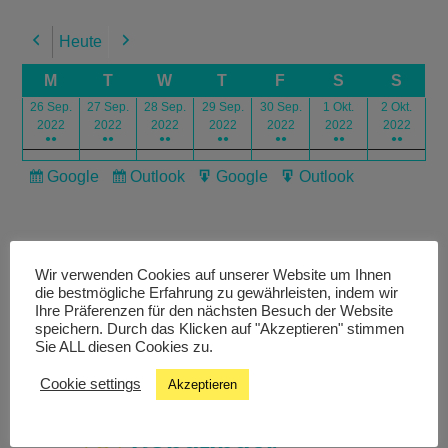
Heute
Previous
Next
M
T
W
T
F
S
S
26 Sep.
27 Sep.
28 Sep.
29 Sep.
30 Sep.
1 Okt.
2 Okt.
2022
2022
2022
2022
2022
2022
2022
●●
●●
●●
●●
●●
●●
●●
Google
Outlook
Google
Outlook
Subscribe
Subscribe
Export
Export
in
in
for
for
Wir verwenden Cookies auf unserer Website um Ihnen
die bestmögliche Erfahrung zu gewährleisten, indem wir
Ihre Präferenzen für den nächsten Besuch der Website
speichern. Durch das Klicken auf "Akzeptieren" stimmen
Livestream
Sie ALL diesen Cookies zu.
Cookie settings
Akzeptieren
Studiochat