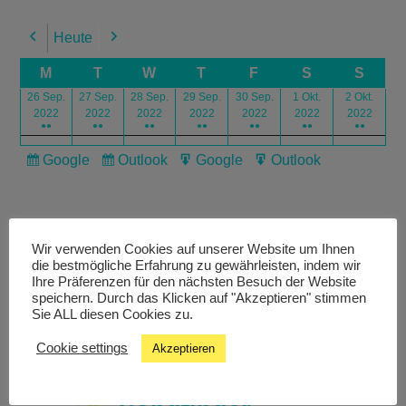
Heute
Previous
Next
M
T
W
T
F
S
S
26 Sep.
27 Sep.
28 Sep.
29 Sep.
30 Sep.
1 Okt.
2 Okt.
2022
2022
2022
2022
2022
2022
2022
●●
●●
●●
●●
●●
●●
●●
Google
Outlook
Google
Outlook
Subscribe
Subscribe
Export
Export
in
in
for
for
Wir verwenden Cookies auf unserer Website um Ihnen
die bestmögliche Erfahrung zu gewährleisten, indem wir
Ihre Präferenzen für den nächsten Besuch der Website
speichern. Durch das Klicken auf "Akzeptieren" stimmen
Livestream
Sie ALL diesen Cookies zu.
Cookie settings
Akzeptieren
Studiochat