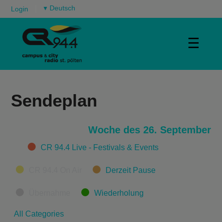
▾
Login
☰
Sendeplan
Woche des 26. September
Categories
CR 94.4 Live - Festivals & Events
CR 94.4 On Air
Derzeit Pause
Übernahme
Wiederholung
All Categories