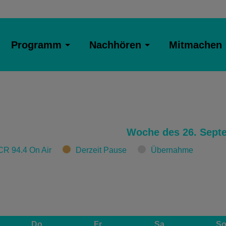
Programm
Nachhören
Mitmachen
Woche des 26. Sept
CR 94.4 On Air
Derzeit Pause
Übernahme
Do
Fr
Sa
S