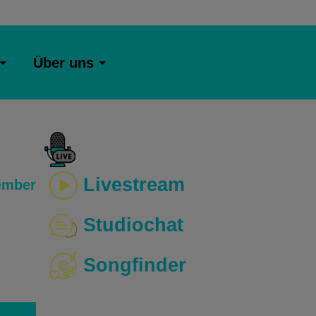
Über uns
Livestream
ember
Studiochat
Songfinder
o