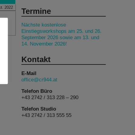
t. 2022
Termine
Nächste kostenlose
Einstiegsworkshops am 25. und 26.
September 2026 sowie am 13. und
14. November 2026!
Kontakt
E-Mail
office@cr944.at
Telefon Büro
+43 2742 / 313 228 – 290
Telefon Studio
+43 2742 / 313 555 55