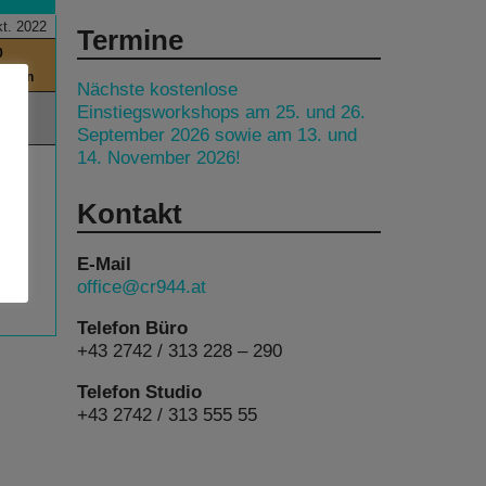
t. 2022
Termine
0
itchen
Nächste kostenlose
00
Einstiegsworkshops am 25. und 26.
September 2026 sowie am 13. und
14. November 2026!
Kontakt
E-Mail
office@cr944.at
Telefon Büro
+43 2742 / 313 228 – 290
Telefon Studio
+43 2742 / 313 555 55