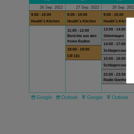
26 Sep. 2022
27 Sep. 2022
28 Sep. 202
9:00 - 10:00
9:00 - 10:00
9:00 - 10:00
Health´s Kitchen
Health´s Kitchen
Health´s Kitchen
13:00 - 14:00
11:00 - 12:00
Berichte aus den
Stimmlagen
freien Radios
14:00 - 17:00
18:00 - 19:00
Schlagercountdo
CR 101
15:00 - 16:00
Schlagercountdo
23:00 - 23:59
Radio Goethe
Google
Outlook
Google
Outlook
Subscribe
Subscribe
Export
Export
in
in
for
for