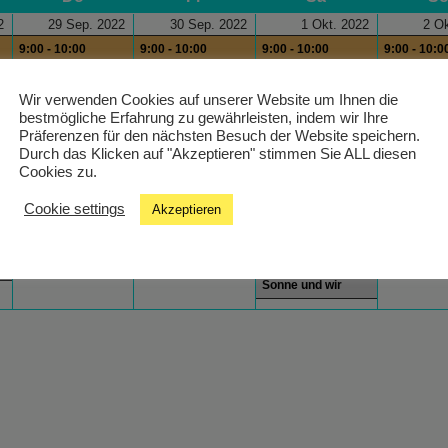
2
29 Sep. 2022
30 Sep. 2022
1 Okt. 2022
2 Ok
9:00 - 10:00
9:00 - 10:00
9:00 - 10:00
9:00 - 10:0
Health´s Kitchen
Health´s Kitchen
Health´s Kitchen
Health´s K
9:00 - 10:00
12:00 - 13:
Wir verwenden Cookies auf unserer Website um Ihnen die
bestmögliche Erfahrung zu gewährleisten, indem wir Ihre
Wiener Melange
Wake Up
Präferenzen für den nächsten Besuch der Website speichern.
13:00 - 14:00
Durch das Klicken auf "Akzeptieren" stimmen Sie ALL diesen
wn
Programm der
Cookies zu.
freien Radios
Cookie settings
Akzeptieren
wn
14:00 - 15:00
Russische Stunde
15:00 - 15:30 Die
Sonne und wir