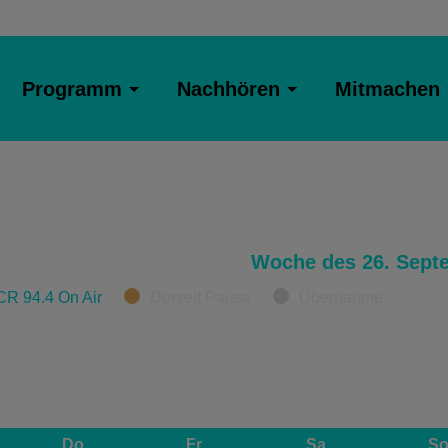
Programm
Nachhören
Mitmachen
Woche des 26. Sept
CR 94.4 On Air
Derzeit Pause
Übernahme
Do
Fr
Sa
S