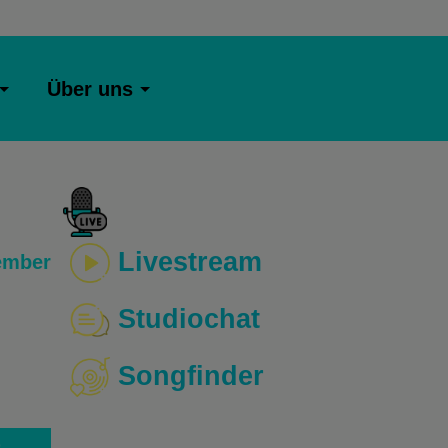
Über uns
Livestream
ember
Studiochat
Songfinder
o