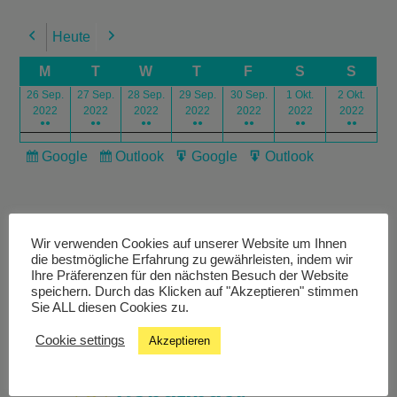
Heute
Previous
Next
M
T
W
T
F
S
S
26 Sep.
27 Sep.
28 Sep.
29 Sep.
30 Sep.
1 Okt.
2 Okt.
2022
2022
2022
2022
2022
2022
2022
●●
●●
●●
●●
●●
●●
●●
Google
Outlook
Google
Outlook
Subscribe
Subscribe
Export
Export
in
in
for
for
Wir verwenden Cookies auf unserer Website um Ihnen
die bestmögliche Erfahrung zu gewährleisten, indem wir
Ihre Präferenzen für den nächsten Besuch der Website
speichern. Durch das Klicken auf "Akzeptieren" stimmen
Livestream
Sie ALL diesen Cookies zu.
Cookie settings
Akzeptieren
Studiochat