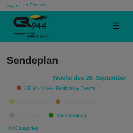
▾
Login
☰
Sendeplan
Woche des 26. September
Categories
CR 94.4 Live - Festivals & Events
CR 94.4 On Air
Derzeit Pause
Übernahme
Wiederholung
All Categories