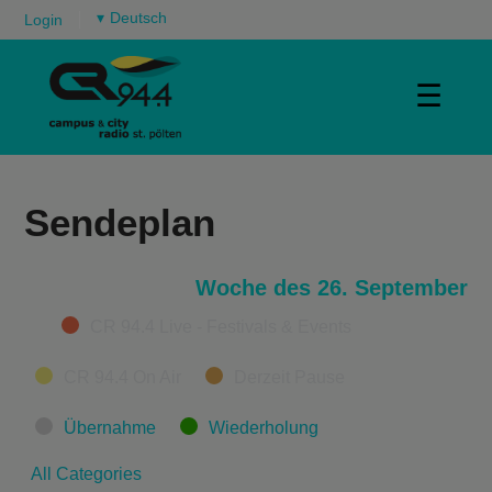
▾
Login
☰
Sendeplan
Woche des 26. September
Categories
CR 94.4 Live - Festivals & Events
CR 94.4 On Air
Derzeit Pause
Übernahme
Wiederholung
All Categories