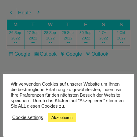
Heute
Previous
Next
M
T
W
T
F
S
S
26 Sep.
27 Sep.
28 Sep.
29 Sep.
30 Sep.
1 Okt.
2 Okt.
2022
2022
2022
2022
2022
2022
2022
●●
●●
●●
●●
●●
●●
●●
Google
Outlook
Google
Outlook
Subscribe
Subscribe
Export
Export
in
in
for
for
Wir verwenden Cookies auf unserer Website um Ihnen
die bestmögliche Erfahrung zu gewährleisten, indem wir
Ihre Präferenzen für den nächsten Besuch der Website
speichern. Durch das Klicken auf "Akzeptieren" stimmen
Livestream
Sie ALL diesen Cookies zu.
Cookie settings
Akzeptieren
Studiochat