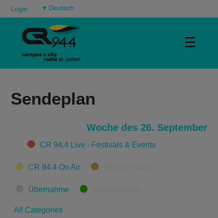
▾
Login
☰
Sendeplan
Woche des 26. September
Categories
CR 94.4 Live - Festivals & Events
CR 94.4 On Air
Derzeit Pause
Übernahme
Wiederholung
All Categories