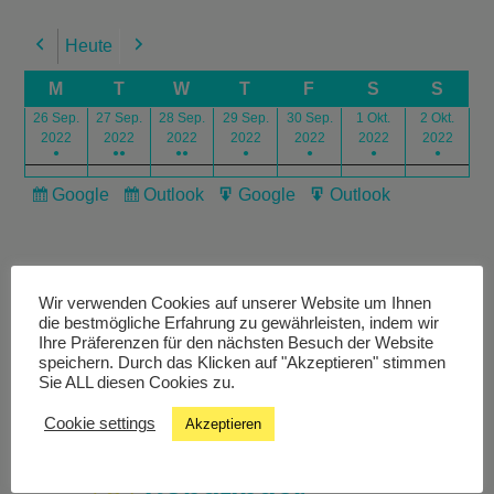
Heute
Previous
Next
M
T
W
T
F
S
S
26 Sep.
27 Sep.
28 Sep.
29 Sep.
30 Sep.
1 Okt.
2 Okt.
2022
2022
2022
2022
2022
2022
2022
●
●●
●●
●
●
●
●
Google
Outlook
Google
Outlook
Subscribe
Subscribe
Export
Export
in
in
for
for
Wir verwenden Cookies auf unserer Website um Ihnen
die bestmögliche Erfahrung zu gewährleisten, indem wir
Ihre Präferenzen für den nächsten Besuch der Website
speichern. Durch das Klicken auf "Akzeptieren" stimmen
Livestream
Sie ALL diesen Cookies zu.
Cookie settings
Akzeptieren
Studiochat