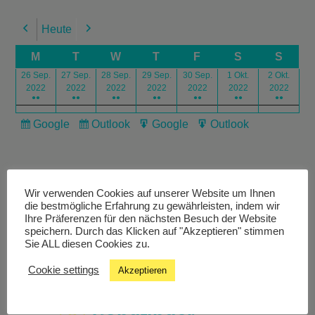
Heute
Previous
Next
M
T
W
T
F
S
S
26 Sep.
27 Sep.
28 Sep.
29 Sep.
30 Sep.
1 Okt.
2 Okt.
2022
2022
2022
2022
2022
2022
2022
●●
●●
●●
●●
●●
●●
●●
Google
Outlook
Google
Outlook
Subscribe
Subscribe
Export
Export
in
in
for
for
Wir verwenden Cookies auf unserer Website um Ihnen
die bestmögliche Erfahrung zu gewährleisten, indem wir
Ihre Präferenzen für den nächsten Besuch der Website
speichern. Durch das Klicken auf "Akzeptieren" stimmen
Livestream
Sie ALL diesen Cookies zu.
Cookie settings
Akzeptieren
Studiochat