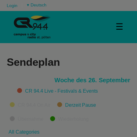
▾
Login
☰
Sendeplan
Woche des 26. September
Categories
CR 94.4 Live - Festivals & Events
CR 94.4 On Air
Derzeit Pause
Übernahme
Wiederholung
All Categories