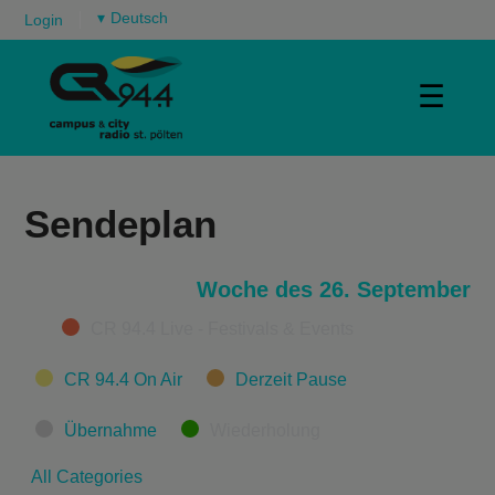
▾
Login
☰
Sendeplan
Woche des 26. September
Categories
CR 94.4 Live - Festivals & Events
CR 94.4 On Air
Derzeit Pause
Übernahme
Wiederholung
All Categories