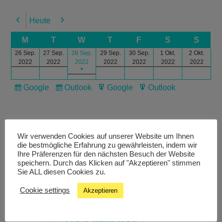
Heute
Previous
Next
M
T
W
T
F
S
S
26 Sep.
27 Sep.
28 Sep.
29 Sep.
30 Sep.
1 Okt.
2 Okt.
2022
2022
2022
2022
2022
2022
2022
●
Google
Outlook
Google
Outlook
Subscribe
Subscribe
Export
Export
in
in
for
for
Wir verwenden Cookies auf unserer Website um Ihnen
die bestmögliche Erfahrung zu gewährleisten, indem wir
Ihre Präferenzen für den nächsten Besuch der Website
speichern. Durch das Klicken auf "Akzeptieren" stimmen
Livestream
Sie ALL diesen Cookies zu.
Cookie settings
Akzeptieren
Studiochat