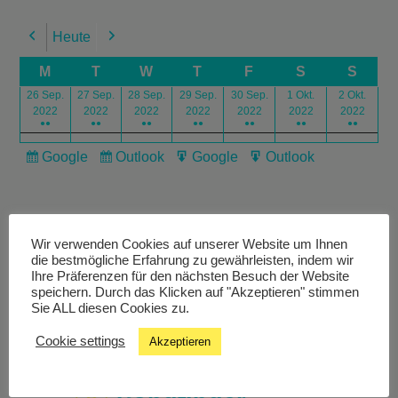
Heute
Previous
Next
M
T
W
T
F
S
S
26 Sep.
27 Sep.
28 Sep.
29 Sep.
30 Sep.
1 Okt.
2 Okt.
2022
2022
2022
2022
2022
2022
2022
●●
●●
●●
●●
●●
●●
●●
Google
Outlook
Google
Outlook
Subscribe
Subscribe
Export
Export
in
in
for
for
Wir verwenden Cookies auf unserer Website um Ihnen
die bestmögliche Erfahrung zu gewährleisten, indem wir
Ihre Präferenzen für den nächsten Besuch der Website
speichern. Durch das Klicken auf "Akzeptieren" stimmen
Livestream
Sie ALL diesen Cookies zu.
Cookie settings
Akzeptieren
Studiochat