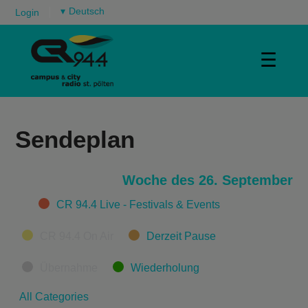
▾
Login
☰
Sendeplan
Woche des 26. September
Categories
CR 94.4 Live - Festivals & Events
CR 94.4 On Air
Derzeit Pause
Übernahme
Wiederholung
All Categories