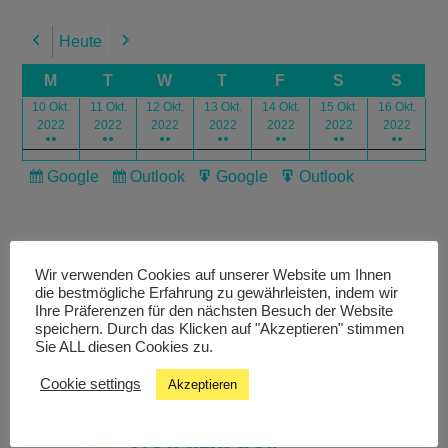
Heute
Previous
Next
M
T
W
T
F
S
S
10 Okt.
11 Okt.
12 Okt.
13 Okt.
14 Okt.
15 Okt.
16 Okt.
2022
2022
2022
2022
2022
2022
2022
●●
●●
●●
●●
●●
●●
●●
Google
Outlook
Google
Outlook
Subscribe
Subscribe
Export
Export
in
in
for
for
Wir verwenden Cookies auf unserer Website um Ihnen
die bestmögliche Erfahrung zu gewährleisten, indem wir
Ihre Präferenzen für den nächsten Besuch der Website
speichern. Durch das Klicken auf "Akzeptieren" stimmen
Livestream
Sie ALL diesen Cookies zu.
Cookie settings
Akzeptieren
Studiochat