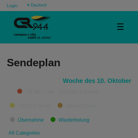
▾
Login
☰
Sendeplan
Woche des 10. Oktober
Categories
CR 94.4 Live - Festivals & Events
CR 94.4 On Air
Derzeit Pause
Übernahme
Wiederholung
All Categories