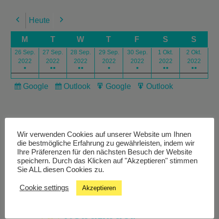
Heute
Previous
Next
M
T
W
T
F
S
S
26 Sep.
27 Sep.
28 Sep.
29 Sep.
30 Sep.
1 Okt.
2 Okt.
2022
2022
2022
2022
2022
2022
2022
●
●●
●●
●
●
●●
●●
Google
Outlook
Google
Outlook
Subscribe
Subscribe
Export
Export
in
in
for
for
Wir verwenden Cookies auf unserer Website um Ihnen
die bestmögliche Erfahrung zu gewährleisten, indem wir
Ihre Präferenzen für den nächsten Besuch der Website
speichern. Durch das Klicken auf "Akzeptieren" stimmen
Livestream
Sie ALL diesen Cookies zu.
Cookie settings
Akzeptieren
Studiochat