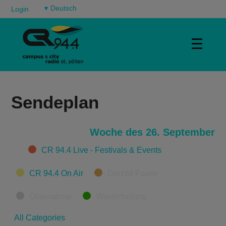
▾
Login
☰
Sendeplan
Woche des 26. September
Categories
CR 94.4 Live - Festivals & Events
CR 94.4 On Air
Derzeit Pause
Übernahme
Wiederholung
All Categories