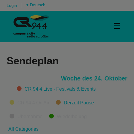
▾
Login
☰
Sendeplan
Woche des 24. Oktober
Categories
CR 94.4 Live - Festivals & Events
CR 94.4 On Air
Derzeit Pause
Übernahme
Wiederholung
All Categories