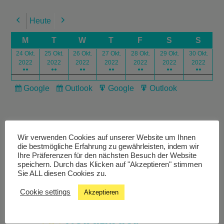
Heute
Previous
Next
M
T
W
T
F
S
S
24 Okt.
25 Okt.
26 Okt.
27 Okt.
28 Okt.
29 Okt.
30 Okt.
2022
2022
2022
2022
2022
2022
2022
●●
●●
●●
●●
●●
●●
●●
Google
Outlook
Google
Outlook
Subscribe
Subscribe
Export
Export
in
in
for
for
Wir verwenden Cookies auf unserer Website um Ihnen
die bestmögliche Erfahrung zu gewährleisten, indem wir
Ihre Präferenzen für den nächsten Besuch der Website
speichern. Durch das Klicken auf "Akzeptieren" stimmen
Livestream
Sie ALL diesen Cookies zu.
Cookie settings
Akzeptieren
Studiochat