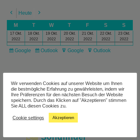
Heute
Previous
Next
M
T
W
T
F
S
S
17 Okt.
18 Okt.
19 Okt.
20 Okt.
21 Okt.
22 Okt.
23 Okt.
2022
2022
2022
2022
2022
2022
2022
Google
Outlook
Google
Outlook
Subscribe
Subscribe
Export
Export
in
in
for
for
Wir verwenden Cookies auf unserer Website um Ihnen
die bestmögliche Erfahrung zu gewährleisten, indem wir
Ihre Präferenzen für den nächsten Besuch der Website
Livestream
speichern. Durch das Klicken auf "Akzeptieren" stimmen
Sie ALL diesen Cookies zu.
Studiochat
Cookie settings
Akzeptieren
Songfinder