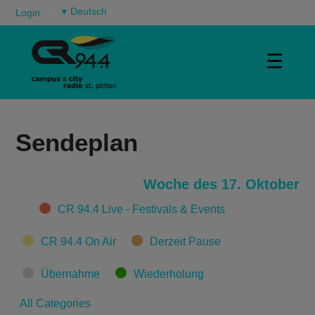
▾
Login
☰
Sendeplan
Woche des 17. Oktober
Categories
CR 94.4 Live - Festivals & Events
CR 94.4 On Air
Derzeit Pause
Übernahme
Wiederholung
All Categories