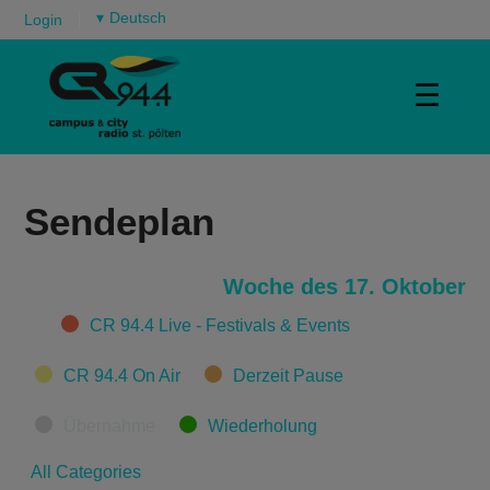
▾
Login
☰
Sendeplan
Woche des 17. Oktober
Categories
CR 94.4 Live - Festivals & Events
CR 94.4 On Air
Derzeit Pause
Übernahme
Wiederholung
All Categories