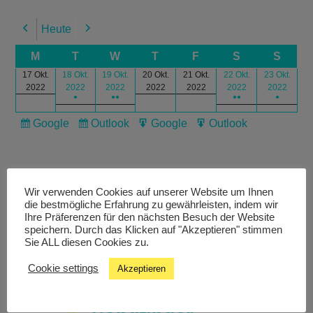
Heute
Previous
Next
M
T
W
T
F
S
S
17 Okt.
18 Okt.
19 Okt.
20 Okt.
21 Okt.
22 Okt.
23 Okt.
2022
2022
2022
2022
2022
2022
2022
●
●●
●●
●
Google
Outlook
Google
Outlook
Subscribe
Subscribe
Export
Export
in
in
for
for
Wir verwenden Cookies auf unserer Website um Ihnen
die bestmögliche Erfahrung zu gewährleisten, indem wir
Ihre Präferenzen für den nächsten Besuch der Website
speichern. Durch das Klicken auf "Akzeptieren" stimmen
Livestream
Sie ALL diesen Cookies zu.
Cookie settings
Akzeptieren
Studiochat