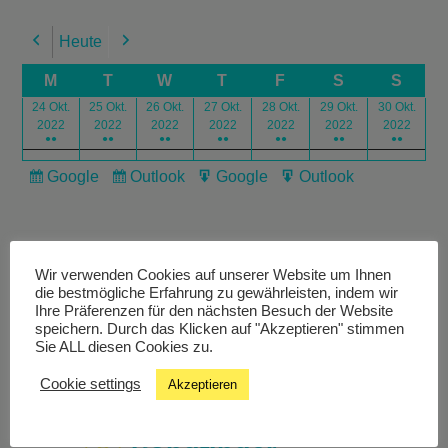
Heute
Previous
Next
M
T
W
T
F
S
S
24 Okt.
25 Okt.
26 Okt.
27 Okt.
28 Okt.
29 Okt.
30 Okt.
2022
2022
2022
2022
2022
2022
2022
●●
●●
●●
●●
●●
●●
●●
Google
Outlook
Google
Outlook
Subscribe
Subscribe
Export
Export
in
in
for
for
Wir verwenden Cookies auf unserer Website um Ihnen
die bestmögliche Erfahrung zu gewährleisten, indem wir
Ihre Präferenzen für den nächsten Besuch der Website
speichern. Durch das Klicken auf "Akzeptieren" stimmen
Livestream
Sie ALL diesen Cookies zu.
Cookie settings
Akzeptieren
Studiochat