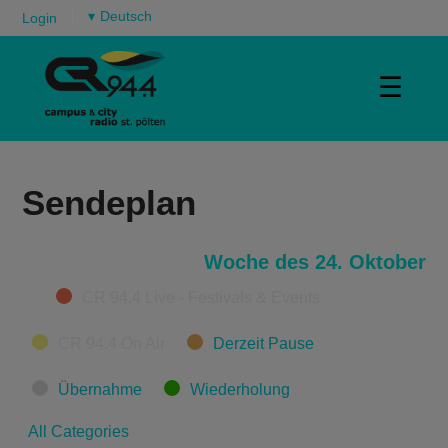
▾
Login
☰
Sendeplan
Woche des 24. Oktober
Categories
CR 94.4 Live - Festivals & Events
CR 94.4 On Air
Derzeit Pause
Übernahme
Wiederholung
All Categories