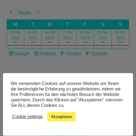
Heute
Previous
Next
M
T
W
T
F
S
S
24 Okt.
25 Okt.
26 Okt.
27 Okt.
28 Okt.
29 Okt.
30 Okt.
2022
2022
2022
2022
2022
2022
2022
●●
●●
●●
●●
●●
●●
●●
Google
Outlook
Google
Outlook
Subscribe
Subscribe
Export
Export
in
in
for
for
Wir verwenden Cookies auf unserer Website um Ihnen
die bestmögliche Erfahrung zu gewährleisten, indem wir
Ihre Präferenzen für den nächsten Besuch der Website
speichern. Durch das Klicken auf "Akzeptieren" stimmen
Livestream
Sie ALL diesen Cookies zu.
Cookie settings
Akzeptieren
Studiochat