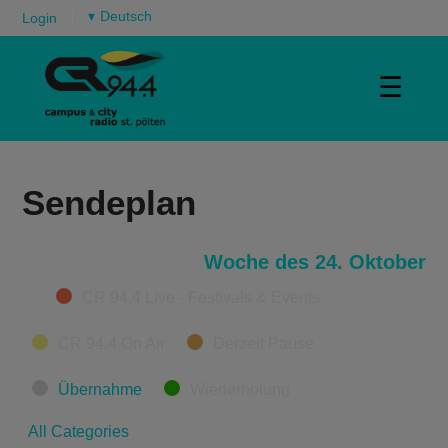
▾
Login
☰
Sendeplan
Woche des 24. Oktober
Categories
CR 94.4 Live - Festivals & Events
CR 94.4 On Air
Derzeit Pause
Übernahme
Wiederholung
All Categories