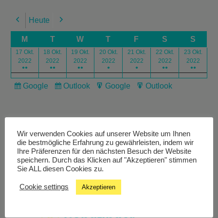
Heute
Previous
Next
M
T
W
T
F
S
S
17 Okt.
18 Okt.
19 Okt.
20 Okt.
21 Okt.
22 Okt.
23 Okt.
2022
2022
2022
2022
2022
2022
2022
●●
●●
●●
●
●
●●
●●
Google
Outlook
Google
Outlook
Subscribe
Subscribe
Export
Export
in
in
for
for
Wir verwenden Cookies auf unserer Website um Ihnen
die bestmögliche Erfahrung zu gewährleisten, indem wir
Ihre Präferenzen für den nächsten Besuch der Website
speichern. Durch das Klicken auf "Akzeptieren" stimmen
Livestream
Sie ALL diesen Cookies zu.
Cookie settings
Akzeptieren
Studiochat