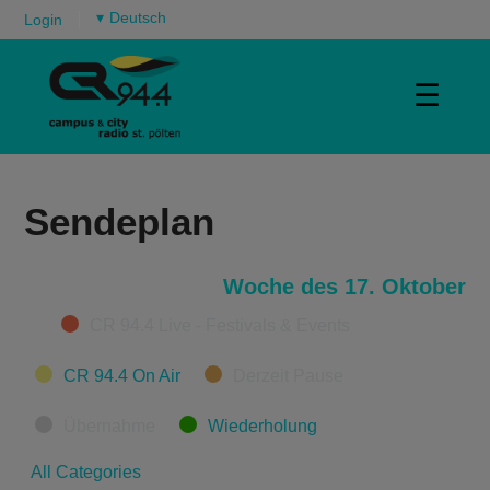
▾
Login
☰
Sendeplan
Woche des 17. Oktober
Categories
CR 94.4 Live - Festivals & Events
CR 94.4 On Air
Derzeit Pause
Übernahme
Wiederholung
All Categories