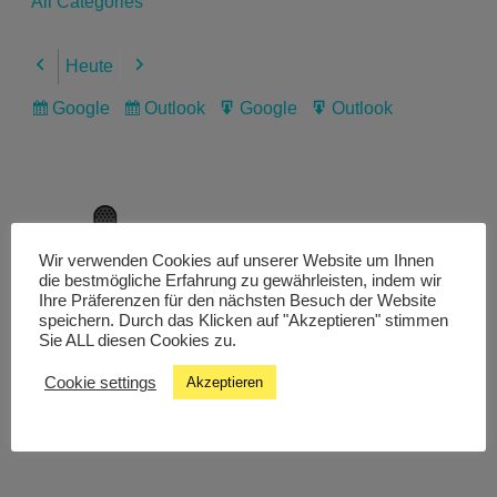
All Categories
Heute
Previous
Next
Google
Outlook
Google
Outlook
Subscribe
Subscribe
Export
Export
in
in
for
for
Wir verwenden Cookies auf unserer Website um Ihnen
Livestream
die bestmögliche Erfahrung zu gewährleisten, indem wir
Ihre Präferenzen für den nächsten Besuch der Website
speichern. Durch das Klicken auf "Akzeptieren" stimmen
Sie ALL diesen Cookies zu.
Studiochat
Cookie settings
Akzeptieren
Songfinder