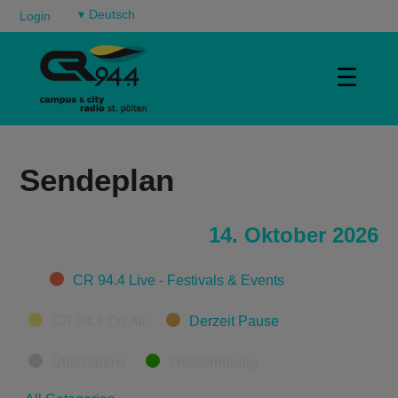
▾
Login
☰
Sendeplan
14. Oktober 2026
Categories
CR 94.4 Live - Festivals & Events
CR 94.4 On Air
Derzeit Pause
Übernahme
Wiederholung