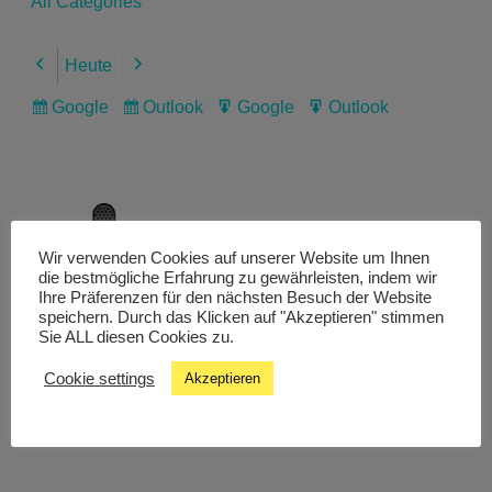
All Categories
Heute
Previous
Next
Google
Outlook
Google
Outlook
Subscribe
Subscribe
Export
Export
in
in
for
for
Wir verwenden Cookies auf unserer Website um Ihnen
Livestream
die bestmögliche Erfahrung zu gewährleisten, indem wir
Ihre Präferenzen für den nächsten Besuch der Website
speichern. Durch das Klicken auf "Akzeptieren" stimmen
Sie ALL diesen Cookies zu.
Studiochat
Cookie settings
Akzeptieren
Songfinder