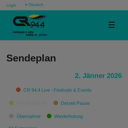
▾
Login
☰
Sendeplan
2. Jänner 2026
Categories
CR 94.4 Live - Festivals & Events
CR 94.4 On Air
Derzeit Pause
Übernahme
Wiederholung