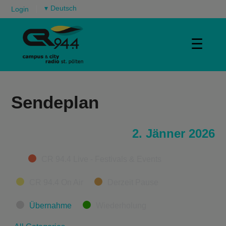
▾
Login
☰
Sendeplan
2. Jänner 2026
Categories
CR 94.4 Live - Festivals & Events
CR 94.4 On Air
Derzeit Pause
Übernahme
Wiederholung