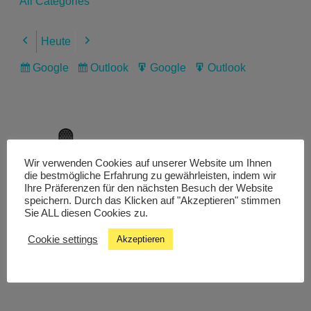
All Categories
Heute
Previous
Next
Google
Outlook
Google
Outlook
Subscribe
Subscribe
Export
Export
in
in
for
for
Wir verwenden Cookies auf unserer Website um Ihnen
Livestream
die bestmögliche Erfahrung zu gewährleisten, indem wir
Ihre Präferenzen für den nächsten Besuch der Website
speichern. Durch das Klicken auf "Akzeptieren" stimmen
Sie ALL diesen Cookies zu.
Studiochat
Cookie settings
Akzeptieren
Songfinder