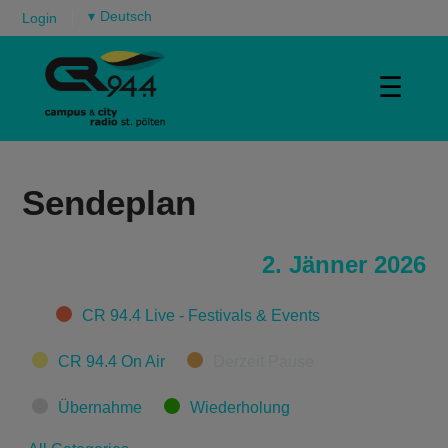
▾
Login
☰
Sendeplan
2. Jänner 2026
Categories
CR 94.4 Live - Festivals & Events
CR 94.4 On Air
Derzeit Pause
Übernahme
Wiederholung