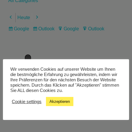
All Categories
Heute
Previous
Next
Google
Outlook
Google
Outlook
Subscribe
Subscribe
Export
Export
in
in
for
for
Wir verwenden Cookies auf unserer Website um Ihnen
Livestream
die bestmögliche Erfahrung zu gewährleisten, indem wir
Ihre Präferenzen für den nächsten Besuch der Website
speichern. Durch das Klicken auf "Akzeptieren" stimmen
Sie ALL diesen Cookies zu.
Studiochat
Cookie settings
Akzeptieren
Songfinder