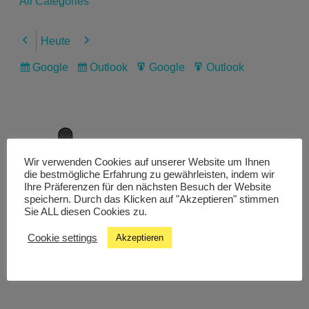
All Categories
Heute
Previous
Next
Google
Outlook
Google
Outlook
Subscribe
Subscribe
Export
Export
in
in
for
for
Wir verwenden Cookies auf unserer Website um Ihnen
Livestream
die bestmögliche Erfahrung zu gewährleisten, indem wir
Ihre Präferenzen für den nächsten Besuch der Website
speichern. Durch das Klicken auf "Akzeptieren" stimmen
Sie ALL diesen Cookies zu.
Studiochat
Cookie settings
Akzeptieren
Songfinder