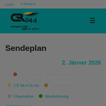
▾
Login
☰
Sendeplan
2. Jänner 2026
Categories
CR 94.4 Live - Festivals & Events
CR 94.4 On Air
Derzeit Pause
Übernahme
Wiederholung