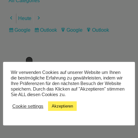
All Categories
Heute
Previous
Next
Google
Outlook
Google
Outlook
Subscribe
Subscribe
Export
Export
in
in
for
for
Wir verwenden Cookies auf unserer Website um Ihnen
Livestream
die bestmögliche Erfahrung zu gewährleisten, indem wir
Ihre Präferenzen für den nächsten Besuch der Website
speichern. Durch das Klicken auf "Akzeptieren" stimmen
Sie ALL diesen Cookies zu.
Studiochat
Cookie settings
Akzeptieren
Songfinder