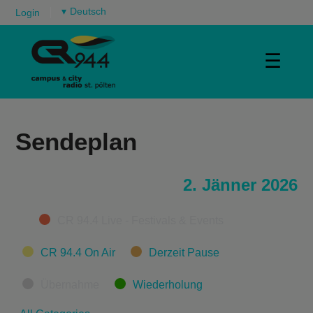
▾
Login
☰
Sendeplan
2. Jänner 2026
Categories
CR 94.4 Live - Festivals & Events
CR 94.4 On Air
Derzeit Pause
Übernahme
Wiederholung