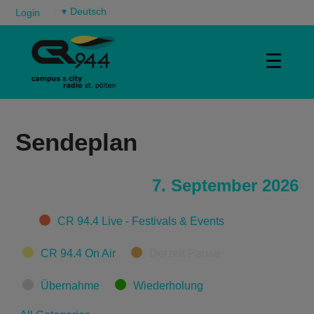
▾
Login
☰
Sendeplan
7. September 2026
Categories
CR 94.4 Live - Festivals & Events
CR 94.4 On Air
Derzeit Pause
Übernahme
Wiederholung