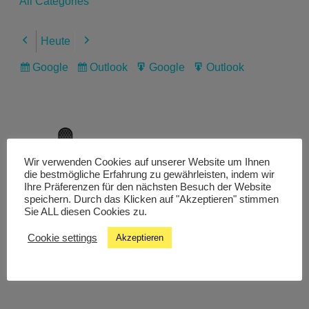
All Categories
Heute
Previous
Next
Google
Outlook
Google
Outlook
Subscribe
Subscribe
Export
Export
in
in
for
for
Wir verwenden Cookies auf unserer Website um Ihnen
Livestream
die bestmögliche Erfahrung zu gewährleisten, indem wir
Ihre Präferenzen für den nächsten Besuch der Website
speichern. Durch das Klicken auf "Akzeptieren" stimmen
Sie ALL diesen Cookies zu.
Studiochat
Cookie settings
Akzeptieren
Songfinder