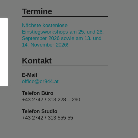
Termine
Nächste kostenlose
Einstiegsworkshops am 25. und 26.
September 2026 sowie am 13. und
14. November 2026!
Kontakt
E-Mail
office@cr944.at
Telefon Büro
+43 2742 / 313 228 – 290
Telefon Studio
+43 2742 / 313 555 55