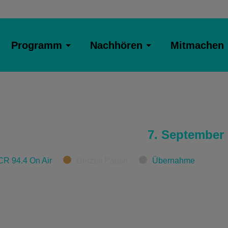
Programm
Nachhören
Mitmachen
7. September
CR 94.4 On Air
Derzeit Pause
Übernahme