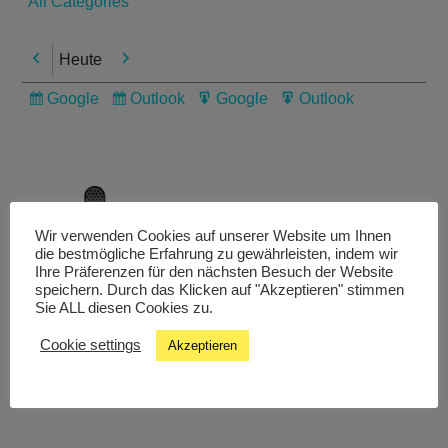
All Categories
Heute
Previous
Next
Google
Outlook
Google
Outlook
Subscribe
Subscribe
Export
Export
in
in
for
for
Wir verwenden Cookies auf unserer Website um Ihnen
die bestmögliche Erfahrung zu gewährleisten, indem wir
Livestream
Ihre Präferenzen für den nächsten Besuch der Website
speichern. Durch das Klicken auf "Akzeptieren" stimmen
Sie ALL diesen Cookies zu.
Studiochat
Cookie settings
Akzeptieren
Songfinder