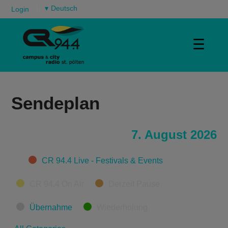
▾
Login
☰
Sendeplan
7. August 2026
Categories
CR 94.4 Live - Festivals & Events
CR 94.4 On Air
Derzeit Pause
Übernahme
Wiederholung