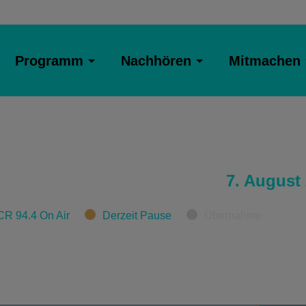
Programm
Nachhören
Mitmachen
7. August
CR 94.4 On Air
Derzeit Pause
Übernahme