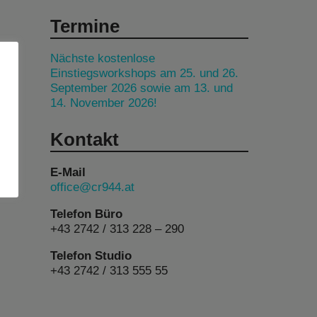
Termine
Nächste kostenlose
Einstiegsworkshops am 25. und 26.
September 2026 sowie am 13. und
14. November 2026!
Kontakt
E-Mail
office@cr944.at
Telefon Büro
+43 2742 / 313 228 – 290
Telefon Studio
+43 2742 / 313 555 55