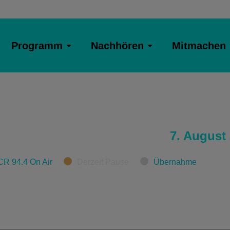
Programm
Nachhören
Mitmachen
7. August
CR 94.4 On Air
Derzeit Pause
Übernahme