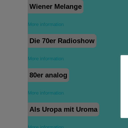
Wiener Melange
More information
Die 70er Radioshow
More information
80er analog
More information
Als Uropa mit Uroma
More information