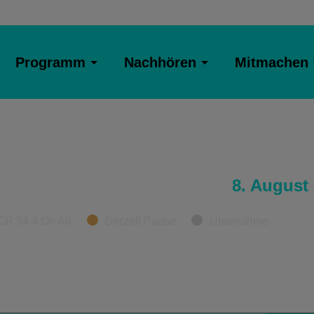
Programm
Nachhören
Mitmachen
8. August
CR 94.4 On Air
Derzeit Pause
Übernahme