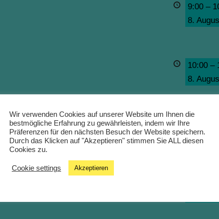
9:00
–
1
8. Augus
10:00
–
8. Augus
Wir verwenden Cookies auf unserer Website um Ihnen die
11:00
–
bestmögliche Erfahrung zu gewährleisten, indem wir Ihre
Präferenzen für den nächsten Besuch der Website speichern.
8. Augus
Durch das Klicken auf "Akzeptieren" stimmen Sie ALL diesen
Cookies zu.
Cookie settings
Akzeptieren
12:00
–
8. Augus