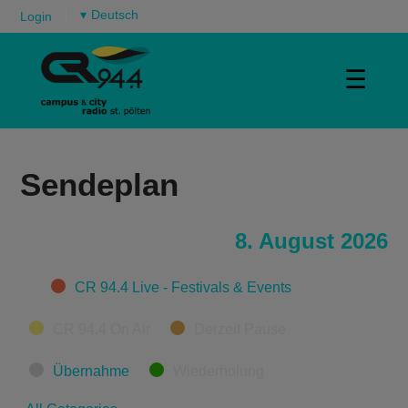
▾
Login
☰
Sendeplan
8. August 2026
Categories
CR 94.4 Live - Festivals & Events
CR 94.4 On Air
Derzeit Pause
Übernahme
Wiederholung