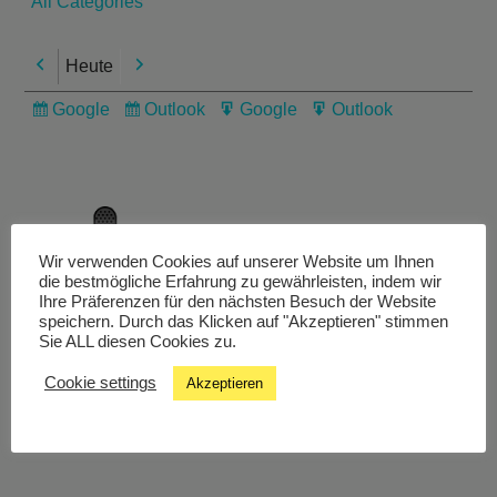
All Categories
Heute
Previous
Next
Google
Outlook
Google
Outlook
Subscribe
Subscribe
Export
Export
in
in
for
for
Wir verwenden Cookies auf unserer Website um Ihnen
die bestmögliche Erfahrung zu gewährleisten, indem wir
Livestream
Ihre Präferenzen für den nächsten Besuch der Website
speichern. Durch das Klicken auf "Akzeptieren" stimmen
Sie ALL diesen Cookies zu.
Studiochat
Cookie settings
Akzeptieren
Songfinder