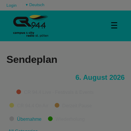
▾
Login
☰
Sendeplan
6. August 2026
Categories
CR 94.4 Live - Festivals & Events
CR 94.4 On Air
Derzeit Pause
Übernahme
Wiederholung