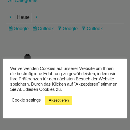
All Categories
Heute
Previous
Next
Google
Outlook
Google
Outlook
Subscribe
Subscribe
Export
Export
in
in
for
for
Wir verwenden Cookies auf unserer Website um Ihnen
die bestmögliche Erfahrung zu gewährleisten, indem wir
Livestream
Ihre Präferenzen für den nächsten Besuch der Website
speichern. Durch das Klicken auf "Akzeptieren" stimmen
Sie ALL diesen Cookies zu.
Studiochat
Cookie settings
Akzeptieren
Songfinder