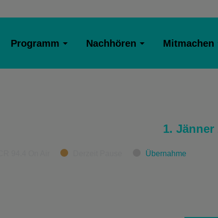
Programm
Nachhören
Mitmachen
1. Jänner
CR 94.4 On Air
Derzeit Pause
Übernahme