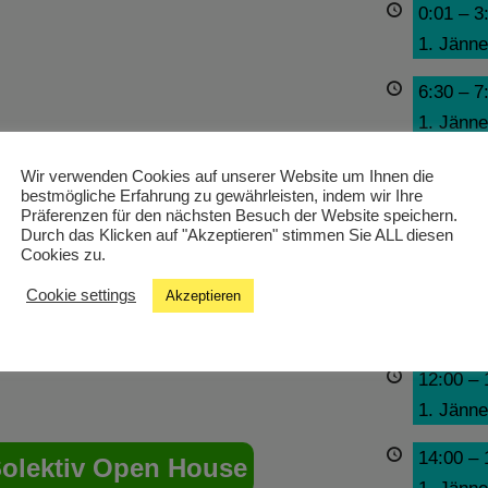
0:01
–
3
1. Jänne
6:30
–
7
1. Jänne
7:30
–
8
Wir verwenden Cookies auf unserer Website um Ihnen die
bestmögliche Erfahrung zu gewährleisten, indem wir Ihre
1. Jänne
Präferenzen für den nächsten Besuch der Website speichern.
Durch das Klicken auf "Akzeptieren" stimmen Sie ALL diesen
10:00
–
Cookies zu.
1. Jänne
Cookie settings
Akzeptieren
12:00
–
1. Jänne
14:00
–
Solektiv Open House