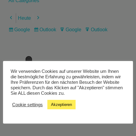
All Categories
Heute
Previous
Next
Google
Outlook
Google
Outlook
Subscribe
Subscribe
Export
Export
in
in
for
for
Wir verwenden Cookies auf unserer Website um Ihnen
Livestream
die bestmögliche Erfahrung zu gewährleisten, indem wir
Ihre Präferenzen für den nächsten Besuch der Website
speichern. Durch das Klicken auf "Akzeptieren" stimmen
Sie ALL diesen Cookies zu.
Studiochat
Cookie settings
Akzeptieren
Songfinder