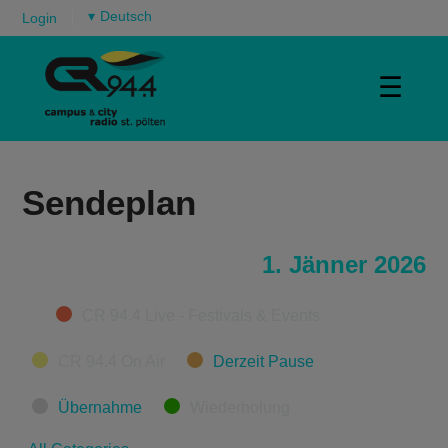
▾
Login
☰
Sendeplan
1. Jänner 2026
Categories
CR 94.4 Live - Festivals & Events
CR 94.4 On Air
Derzeit Pause
Übernahme
Wiederholung