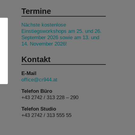
Termine
Nächste kostenlose
Einstiegsworkshops am 25. und 26.
September 2026 sowie am 13. und
14. November 2026!
Kontakt
E-Mail
office@cr944.at
Telefon Büro
+43 2742 / 313 228 – 290
Telefon Studio
+43 2742 / 313 555 55