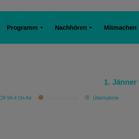
Programm
Nachhören
Mitmachen
1. Jänner
CR 94.4 On Air
Derzeit Pause
Übernahme