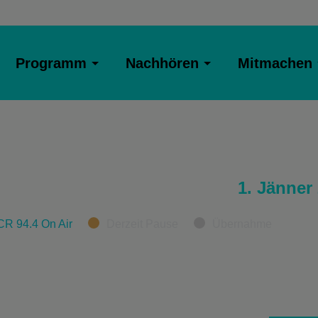
Programm
Nachhören
Mitmachen
1. Jänner
CR 94.4 On Air
Derzeit Pause
Übernahme