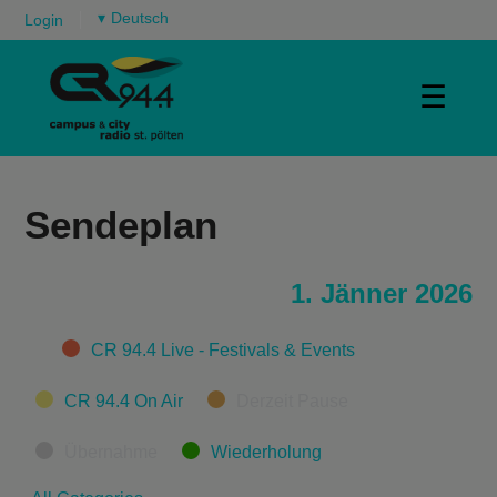
▾
Login
☰
Sendeplan
1. Jänner 2026
Categories
CR 94.4 Live - Festivals & Events
CR 94.4 On Air
Derzeit Pause
Übernahme
Wiederholung