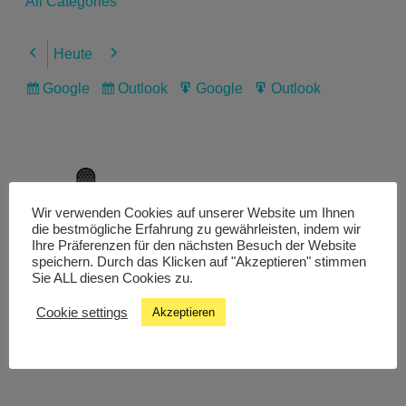
All Categories
Heute
Previous
Next
Google
Outlook
Google
Outlook
Subscribe
Subscribe
Export
Export
in
in
for
for
Wir verwenden Cookies auf unserer Website um Ihnen
Livestream
die bestmögliche Erfahrung zu gewährleisten, indem wir
Ihre Präferenzen für den nächsten Besuch der Website
speichern. Durch das Klicken auf "Akzeptieren" stimmen
Sie ALL diesen Cookies zu.
Studiochat
Cookie settings
Akzeptieren
Songfinder