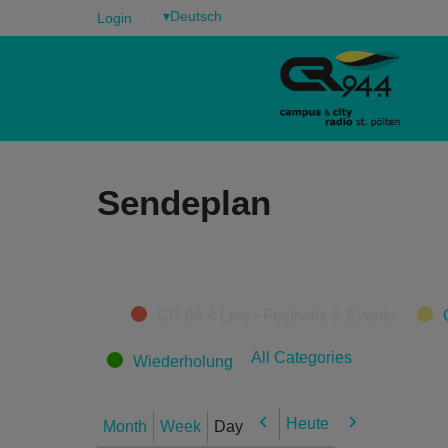
▾
Login
Sendeplan
Categories
CR 94.4 Live - Festivals & Events
All Categories
Wiederholung
Heute
Month
Week
Day
Previous
Next