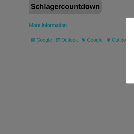
Schlagercountdown
More information
Google
Outlook
Google
Outlook
Subscribe
Subscribe
Export
Export
in
in
for
for