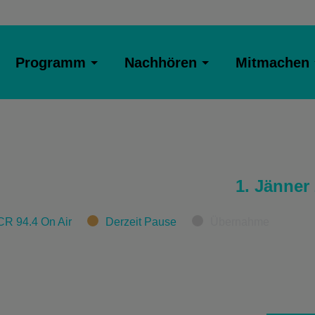
Programm
Nachhören
Mitmachen
1. Jänner
CR 94.4 On Air
Derzeit Pause
Übernahme