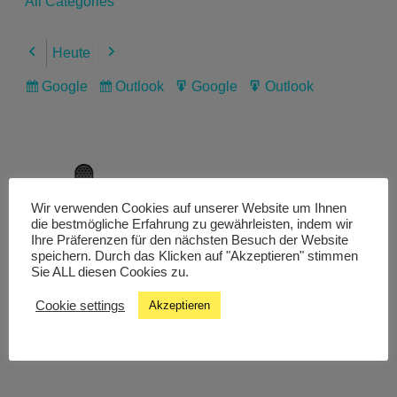
All Categories
Heute
Previous
Next
Google
Outlook
Google
Outlook
Subscribe
Subscribe
Export
Export
in
in
for
for
Wir verwenden Cookies auf unserer Website um Ihnen
Livestream
die bestmögliche Erfahrung zu gewährleisten, indem wir
Ihre Präferenzen für den nächsten Besuch der Website
speichern. Durch das Klicken auf "Akzeptieren" stimmen
Sie ALL diesen Cookies zu.
Studiochat
Cookie settings
Akzeptieren
Songfinder