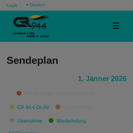
▾
Login
☰
Sendeplan
1. Jänner 2026
Categories
CR 94.4 Live - Festivals & Events
CR 94.4 On Air
Derzeit Pause
Übernahme
Wiederholung