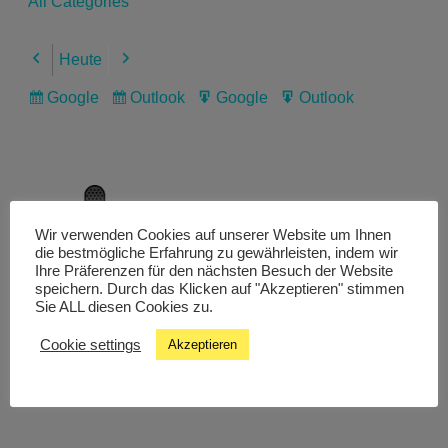
All Categories
Heute
Previous
Next
Google
Outlook
Google
Outlook
Subscribe
Subscribe
Export
Export
in
in
for
for
Wir verwenden Cookies auf unserer Website um Ihnen
Livestream
die bestmögliche Erfahrung zu gewährleisten, indem wir
Ihre Präferenzen für den nächsten Besuch der Website
speichern. Durch das Klicken auf "Akzeptieren" stimmen
Sie ALL diesen Cookies zu.
Studiochat
Cookie settings
Akzeptieren
Songfinder