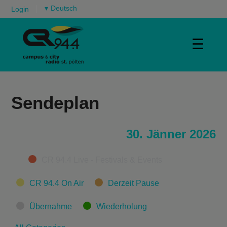
▾
Login
☰
Sendeplan
30. Jänner 2026
Categories
CR 94.4 Live - Festivals & Events
CR 94.4 On Air
Derzeit Pause
Übernahme
Wiederholung